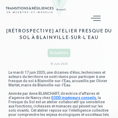
Accueil
Accueil du club TR54
[RÉTROSPECTIVE] ATELIER FRESQUE DU
SOL À BLAINVILLE-SUR-L’EAU
Actualités
18 Juin 2025
Le mardi 17 juin 2025, une dizaines d’élus, techniciens et
acteurs du territoire se sont réunis pour participer à une
fresque du sol à Blainville-sur-l’Eau, accueillis par Olivier
Martet, maire de Blainville-sur-l’Eau.
Animée par Anne BLANCHART, directrice d’affaires et
d’agence de Nancy chez
EODD ingénieurs conseils
, la
Fresque du Sol est un atelier collaboratif qui sensibilise
aux fonctions, richesses et menaces qui pèsent sur les
sols vivants. Cet atelier repose sur l’intelligence collective
pour comprendre les enjeux écologiques et sociétaux liés