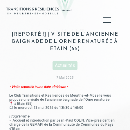
Accueil
Accueil du club TR54
[REPORTÉ !] | VISITE DE L’ANCIENNE
BAIGNADE DE L’ORNE RENATURÉE À
ETAIN (55)
Actualités
7 Mai 2025
• Visite reportée à une date ultérieure •
Le Club Transitions et Résiliences de Meurthe-et-Moselle vous
propose une visite de l’ancienne baignade de l’Orne renaturée
à Etain (55)
le mercredi 21 mai 2025 de 13h30 à 16h00
𝘗𝘳𝘰𝘨𝘳𝘢𝘮𝘮𝘦
– Accueil et introduction par Jean-Paul COLIN, Vice-président en
charge de la GEMAPI de la Communauté de Communes du Pays
d’Etain